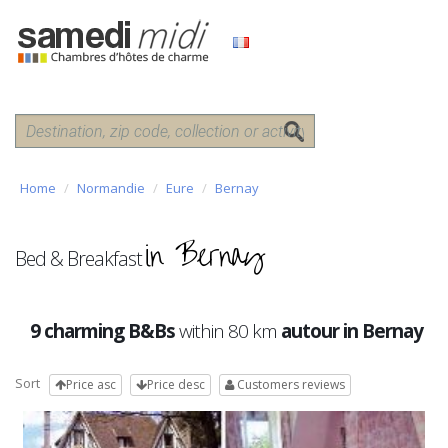
Home
Normandie
Eure
Bernay
in Bernay
Bed & Breakfast
9 charming B&Bs
within 80 km
autour in Bernay
Sort
Price asc
Price desc
Customers reviews