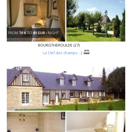
FROM
70 €
TO
80 EUR
/ NIGHT
BOURGTHEROULDE (27)
La Clef des champs
- 2