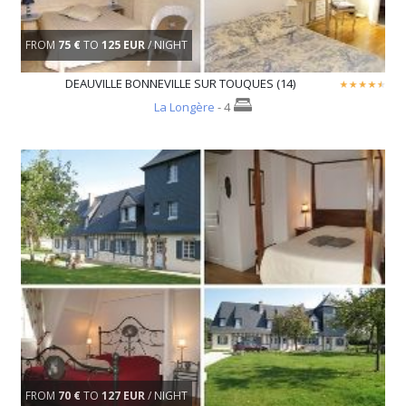
FROM
75 €
TO
125 EUR
/ NIGHT
DEAUVILLE BONNEVILLE SUR TOUQUES (14)
La Longère
- 4
FROM
70 €
TO
127 EUR
/ NIGHT