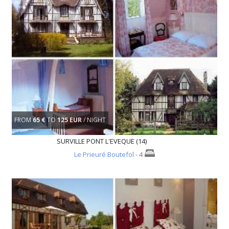
FROM
65 €
TO
125 EUR
/ NIGHT
SURVILLE PONT L'EVEQUE (14)
Le Prieuré Boutefol
- 4