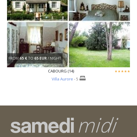
FROM
65 €
TO
65 EUR
/ NIGHT
CABOURG (14)
Villa Aurore
- 5