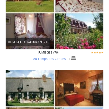
FROM
64 €
TO
64 EUR
/ NIGHT
JUMIÈGES (76)
Au Temps des Cerises
- 4