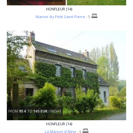
HONFLEUR (14)
Manoir du Petit Saint-Pierre
- 5
FROM
95 €
TO
165 EUR
/ NIGHT
HONFLEUR (14)
La Maison d'Aline
- 5