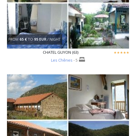
FROM
65 €
TO
95 EUR
/ NIGHT
CHATEL GUYON (63)
Les Chênes
- 5