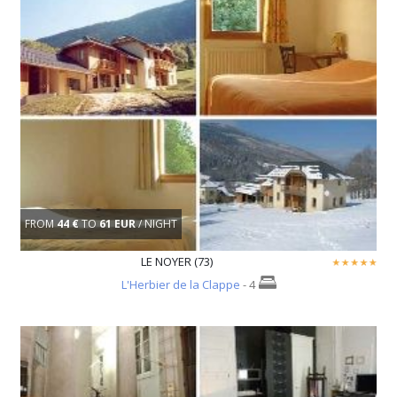
FROM
44 €
TO
61 EUR
/ NIGHT
LE NOYER (73)
L'Herbier de la Clappe
- 4