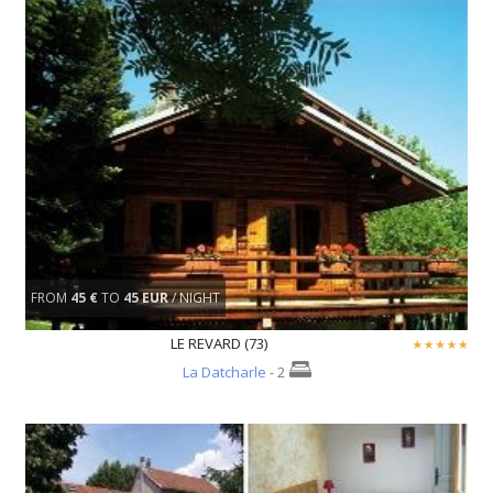
FROM
45 €
TO
45 EUR
/ NIGHT
LE REVARD (73)
La Datcharle
- 2