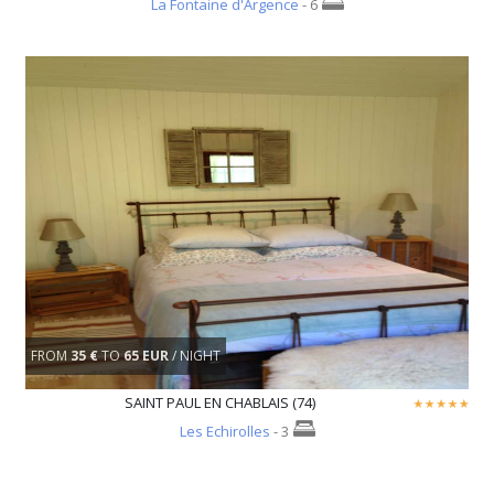
La Fontaine d'Argence
- 6
FROM
35 €
TO
65 EUR
/ NIGHT
SAINT PAUL EN CHABLAIS (74)
Les Echirolles
- 3