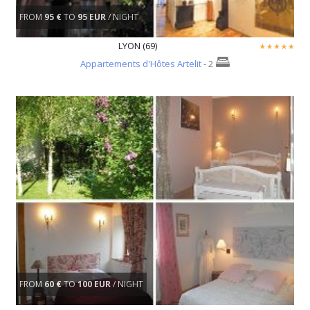
FROM
95 €
TO
95 EUR
/ NIGHT
LYON (69)
Appartements d'Hôtes Artelit
- 2
FROM
60 €
TO
100 EUR
/ NIGHT