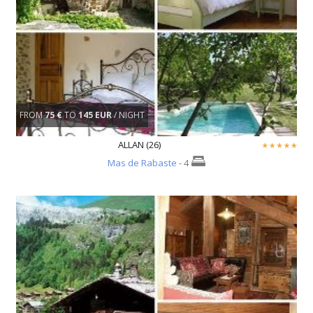
FROM
75 €
TO
145 EUR
/ NIGHT
ALLAN (26)
Mas de Rabaste
- 4