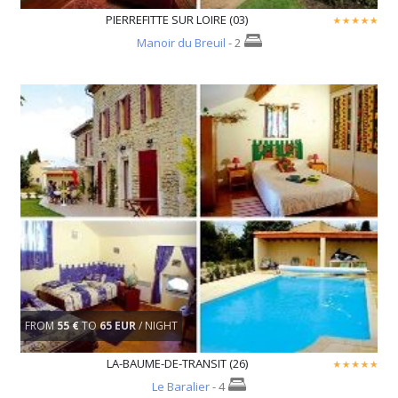
PIERREFITTE SUR LOIRE (03)
Manoir du Breuil
- 2
FROM
55 €
TO
65 EUR
/ NIGHT
LA-BAUME-DE-TRANSIT (26)
Le Baralier
- 4