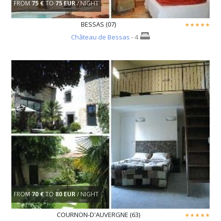
FROM
75 €
TO
75 EUR
/ NIGHT
BESSAS (07)
Château de Bessas
- 4
FROM
70 €
TO
80 EUR
/ NIGHT
COURNON-D'AUVERGNE (63)