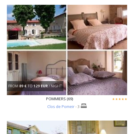
FROM
89 €
TO
129 EUR
/ NIGHT
POMMIERS (69)
Clos de Pomeir
- 3