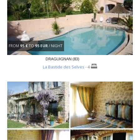
FROM
95 €
TO
95 EUR
/ NIGHT
DRAGUIGNAN (83)
La Bastide des Selves
- 4