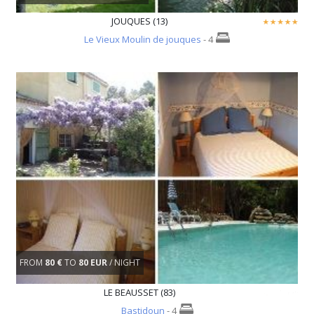
JOUQUES (13)
Le Vieux Moulin de jouques
- 4
FROM
80 €
TO
80 EUR
/ NIGHT
LE BEAUSSET (83)
Bastidoun
- 4