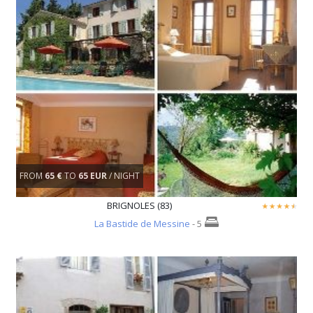
FROM
65 €
TO
65 EUR
/ NIGHT
BRIGNOLES (83)
La Bastide de Messine
- 5