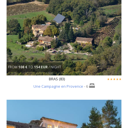
FROM
108 €
TO
154 EUR
/ NIGHT
BRAS (83)
Une Campagne en Provence
- 6