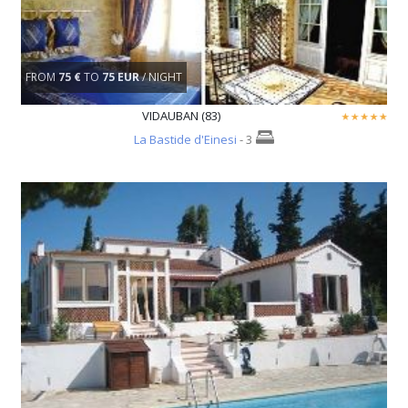
FROM
75 €
TO
75 EUR
/ NIGHT
VIDAUBAN (83)
La Bastide d'Einesi
- 3