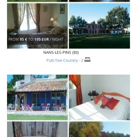
FROM
95 €
TO
105 EUR
/ NIGHT
NANS-LES-PINS (83)
Putt-Tee-Country
- 2