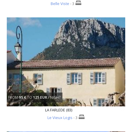
Belle Viste
- 3
FROM
95 €
TO
125 EUR
/ NIGHT
LA FARLEDE (83)
Le Vieux Logis
- 3