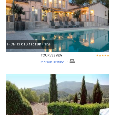
FROM
95 €
TO
190 EUR
/ NIGHT
TOURVES (83)
Maison Bertine
- 5