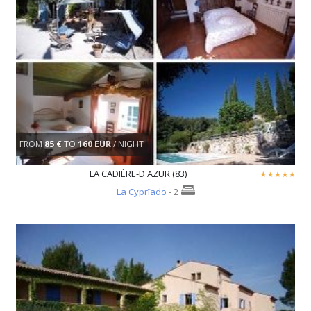
FROM
85 €
TO
160 EUR
/ NIGHT
LA CADIÈRE-D'AZUR (83)
La Cyprïado
- 2