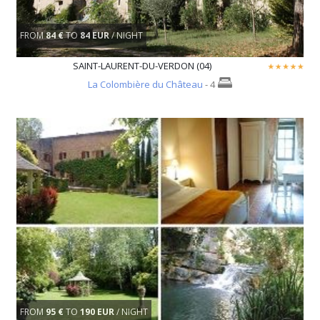
FROM
84 €
TO
84 EUR
/ NIGHT
SAINT-LAURENT-DU-VERDON (04)
La Colombière du Château
- 4
FROM
95 €
TO
190 EUR
/ NIGHT