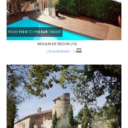
FROM
110 €
TO
110 EUR
/ NIGHT
MOULIN DE REDON (13)
L'Ensoleillado
- 1