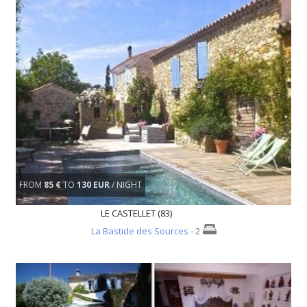
FROM
85 €
TO
130 EUR
/ NIGHT
LE CASTELLET (83)
La Bastide des Sources
- 2