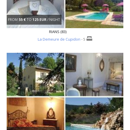
FROM
55 €
TO
125 EUR
/ NIGHT
RIANS (83)
La Demeure de Cupidon
- 5