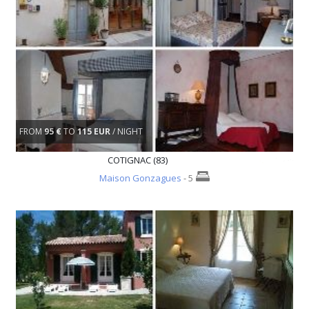
FROM
95 €
TO
115 EUR
/ NIGHT
COTIGNAC (83)
Maison Gonzagues
- 5