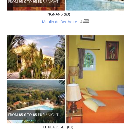
FROM
95 €
TO
95 EUR
/ NIGHT
PIGNANS (83)
Moulin de Berthoire
- 4
FROM
85 €
TO
85 EUR
/ NIGHT
LE BEAUSSET (83)