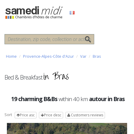
Home
Provence-Alpes-Côte d'Azur
Var
Bras
in Bras
Bed & Breakfast
19 charming B&Bs
within 40 km
autour in Bras
Sort
Price asc
Price desc
Customers reviews