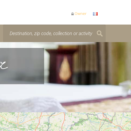
Owner
ez
is loading