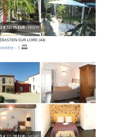
2 €
TO
75 EUR
/ NIGHT
ÉBASTIEN-SUR-LOIRE (44)
onnière
- 1
1 €
TO
78 EUR
/ NIGHT