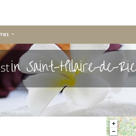
TIES
in Saint-Hilaire-de-Ri
ast
Please wait, map 
+
−