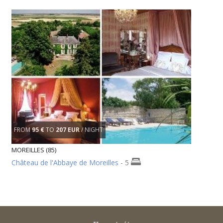
FROM
95 €
TO
207 EUR
/ NIGHT
MOREILLES (85)
Château de l'Abbaye de Moreilles
- 5