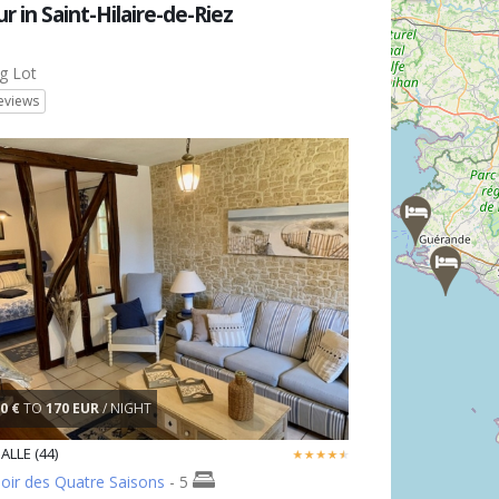
r in Saint-Hilaire-de-Riez
g Lot
eviews
0 €
TO
170 EUR
/ NIGHT
ALLE (44)
oir des Quatre Saisons
- 5