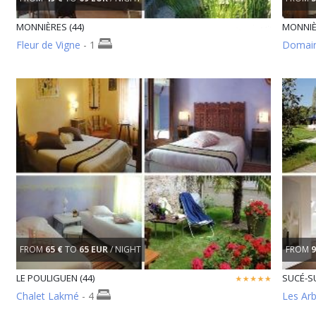
MONNIÈRES (44)
MONNIÈR
Fleur de Vigne
- 1
Domain
FROM
65 €
TO
65 EUR
/ NIGHT
FROM
9
LE POULIGUEN (44)
SUCÉ-SU
Chalet Lakmé
- 4
Les Ar