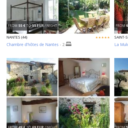
FROM
55 €
TO
55 EUR
/ NIGHT
FROM
6
NANTES (44)
SAINT-S
Chambre d'hôtes de Nantes
- 2
La Mul
FROM
49 €
TO
69 EUR
/ NIGHT
FROM
5