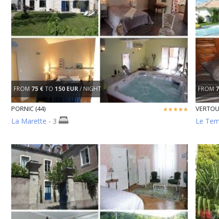
FROM
75 €
TO
150 EUR
/ NIGHT
FROM
7
PORNIC (44)
VERTOU 
La Marette
- 3
Le Tem