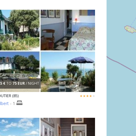
5 €
TO
75 EUR
/ NIGHT
TIER (85)
lbert
- 1