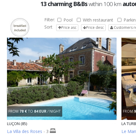
13 charming B&Bs
within 100 km
autou
Filter:
Pool
With restaurant
Parkin
Sort
Price asc
Price desc
Customers r
FROM
78 €
TO
84 EUR
/ NIGHT
FROM
9
LUÇON (85)
LA TURB
La Villa des Roses
- 3
Le Man