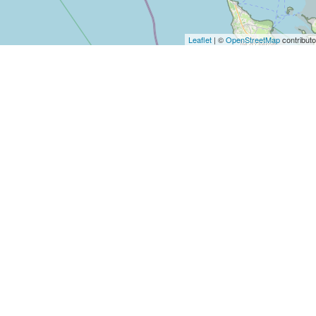
Leaflet
| ©
OpenStreetMap
contributo