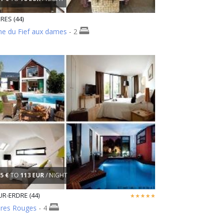
ES (44)
e du Fief aux dames
- 2
5 €
TO
113 EUR
/ NIGHT
R-ERDRE (44)
bres Rouges
- 4