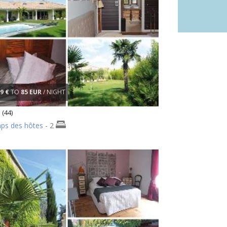
9 €
TO
85 EUR
/ NIGHT
(44)
ps des hôtes
- 2