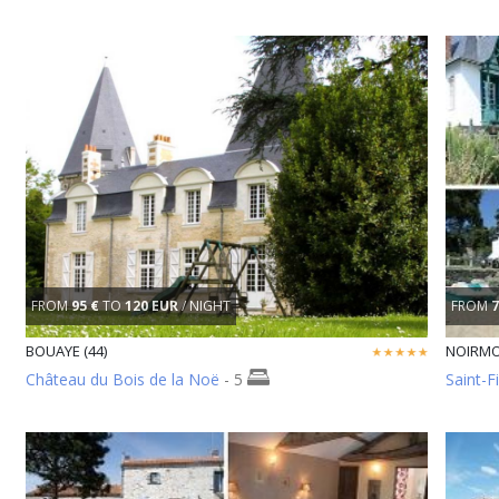
FROM
95 €
TO
120 EUR
/ NIGHT
FROM
7
BOUAYE (44)
NOIRMOU
Château du Bois de la Noë
- 5
Saint-Fi