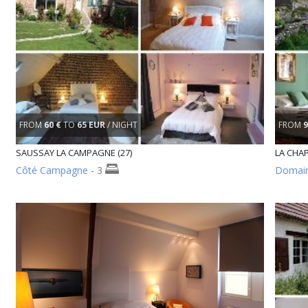
FROM
60 €
TO
65 EUR
/ NIGHT
FROM
9
SAUSSAY LA CAMPAGNE (27)
LA CHAP
Côté Campagne
- 3
Domain