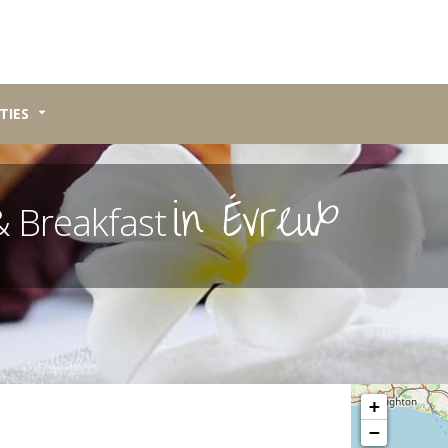
TIES
in Évreux
& Breakfast
Please wait, map 
+
−