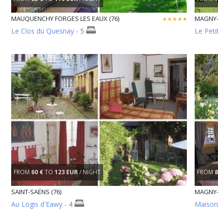
MAUQUENCHY FORGES LES EAUX (76)
MAGNY-
Le Clos du Quesnay
- 5
Le Petit
FROM
60 €
TO
123 EUR
/ NIGHT
FROM
8
SAINT-SAËNS (76)
MAGNY-
Au Logis d'Eawy
- 4
Maison