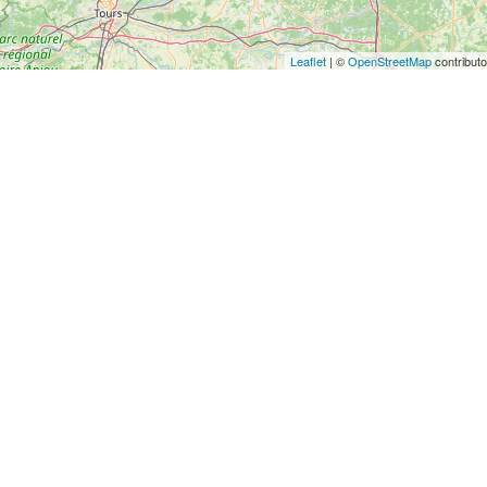
Leaflet
| ©
OpenStreetMap
contributo