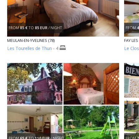
FROM
85 €
TO
85 EUR
/ NIGHT
FROM
4
MEULAN-EN-YVELINES (78)
FAY LES
Les Tourelles de Thun
- 4
Le Clos
FROM
65 €
TO
110 EUR
/ NIGHT
FROM
7