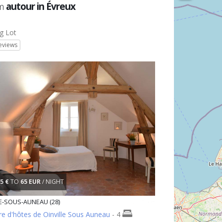
km
autour in Évreux
g Lot
eviews
5 €
TO
65 EUR
/ NIGHT
E-SOUS-AUNEAU (28)
e d'hôtes de Oinville Sous Auneau
- 4