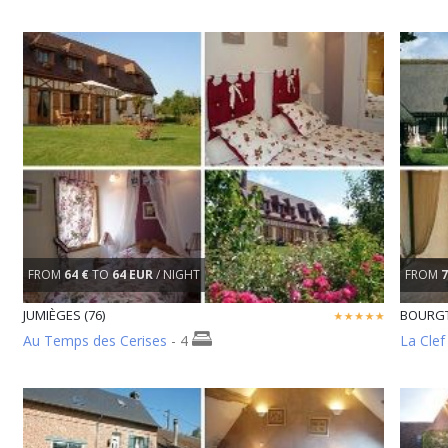
FROM
64 €
TO
64 EUR
/ NIGHT
FROM
7
JUMIÈGES (76)
BOURGT
Au Temps des Cerises
- 4
La Cle