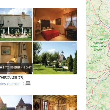
0 €
TO
80 EUR
/ NIGHT
HEROULDE (27)
f des champs
- 2