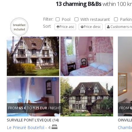
13 charming B&Bs
within 100 
Filter:
Pool
With restaurant
Parkin
Sort
Price asc
Price desc
Customers r
FROM
65 €
TO
125 EUR
/ NIGHT
FROM
6
SURVILLE PONT L'EVEQUE (14)
OINVILL
Le Prieuré Boutefol
- 4
Chambr