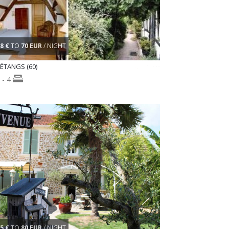
8 €
TO
70 EUR
/ NIGHT
 ÉTANGS (60)
- 4
5 €
TO
80 EUR
/ NIGHT