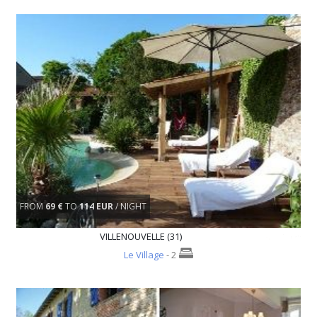
FROM
69 €
TO
114 EUR
/ NIGHT
VILLENOUVELLE (31)
Le Village
- 2