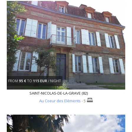
FROM
95 €
TO
115 EUR
/ NIGHT
SAINT-NICOLAS-DE-LA-GRAVE (82)
Au Coeur des Eléments
- 5