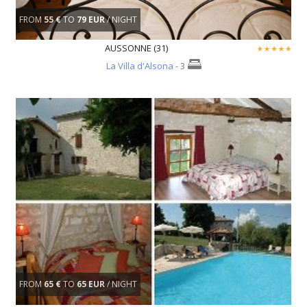
FROM
55 €
TO
79 EUR
/ NIGHT
AUSSONNE (31)
La Villa d'Alsona
- 3
FROM
65 €
TO
65 EUR
/ NIGHT