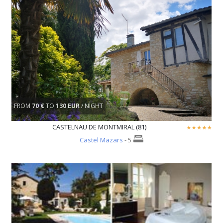
FROM
70 €
TO
130 EUR
/ NIGHT
CASTELNAU DE MONTMIRAL (81)
Castel Mazars
- 5