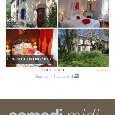
FROM
60 €
TO
89 EUR
/ NIGHT
SÉNOUILLAC (81)
Bastide de Servadou
- 5