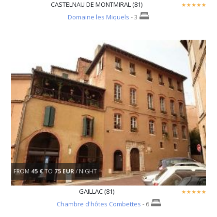
CASTELNAU DE MONTMIRAL (81)
Domaine les Miquels
- 3
FROM
45 €
TO
75 EUR
/ NIGHT
GAILLAC (81)
Chambre d'hôtes Combettes
- 6