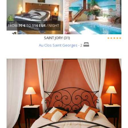
FROM
70 €
TO
116 EUR
/ NIGHT
SAINT JORY (31)
Au Clos Saint Georges
- 2