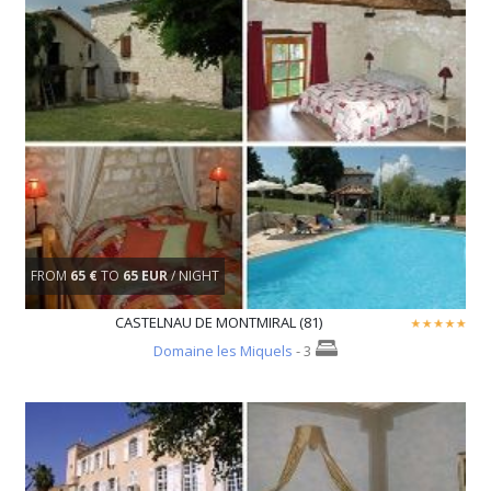
FROM
65 €
TO
65 EUR
/ NIGHT
CASTELNAU DE MONTMIRAL (81)
Domaine les Miquels
- 3