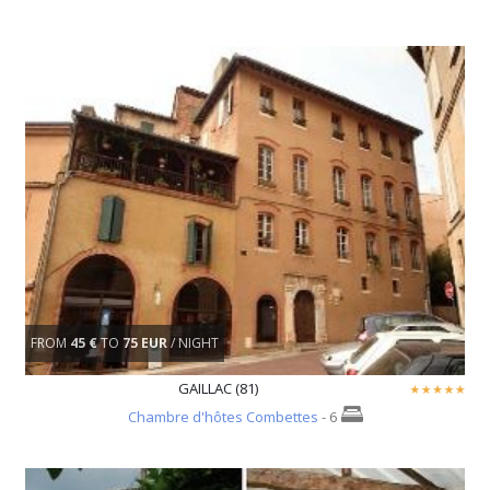
FROM
45 €
TO
75 EUR
/ NIGHT
GAILLAC (81)
Chambre d'hôtes Combettes
- 6