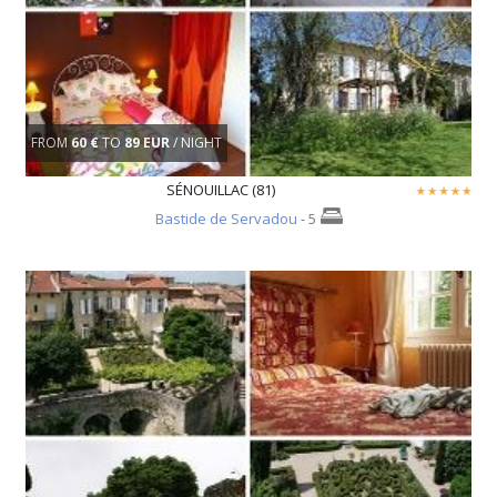
FROM
60 €
TO
89 EUR
/ NIGHT
SÉNOUILLAC (81)
Bastide de Servadou
- 5