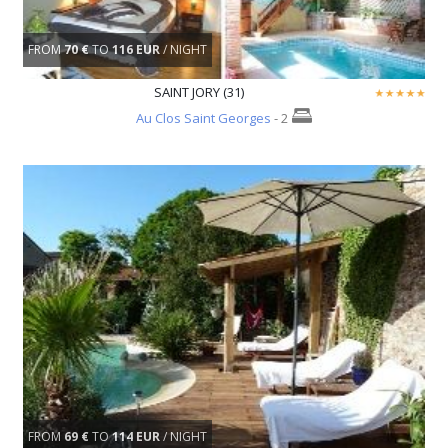
FROM
70 €
TO
116 EUR
/ NIGHT
SAINT JORY (31)
Au Clos Saint Georges
- 2
FROM
69 €
TO
114 EUR
/ NIGHT