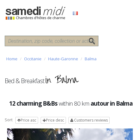
Home
Occitanie
Haute-Garonne
Balma
in Balma
Bed & Breakfast
12 charming B&Bs
within 80 km
autour in Balma
Sort
Price asc
Price desc
Customers reviews