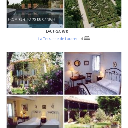
FROM
75 €
TO
75 EUR
/ NIGHT
LAUTREC (81)
La Terrasse de Lautrec
- 4