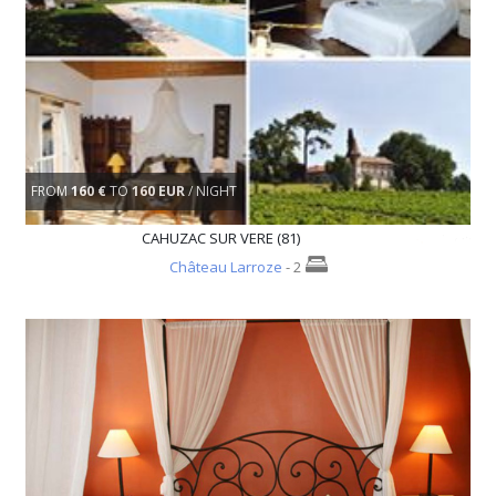
FROM
160 €
TO
160 EUR
/ NIGHT
CAHUZAC SUR VERE (81)
Château Larroze
- 2