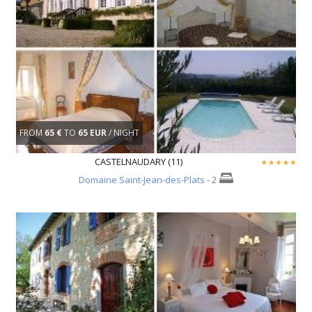
FROM
65 €
TO
65 EUR
/ NIGHT
CASTELNAUDARY (11)
Domaine Saint-Jean-des-Plats
- 2