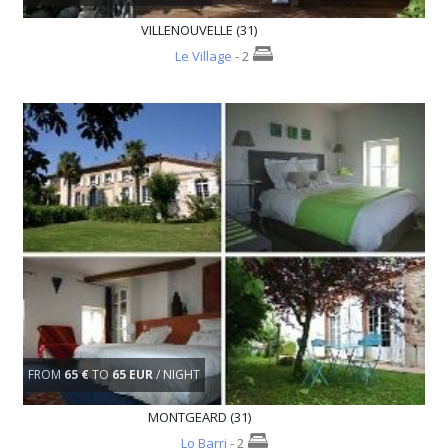
VILLENOUVELLE (31)
Le Village
- 2
FROM
65 €
TO
65 EUR
/ NIGHT
MONTGEARD (31)
Lo Barri
- 2