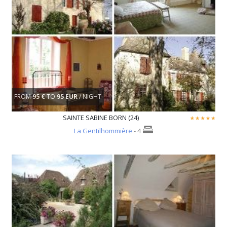
FROM
95 €
TO
95 EUR
/ NIGHT
SAINTE SABINE BORN (24)
La Gentilhommière
- 4