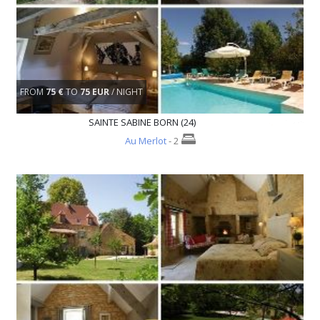
FROM
75 €
TO
75 EUR
/ NIGHT
SAINTE SABINE BORN (24)
Au Merlot
- 2