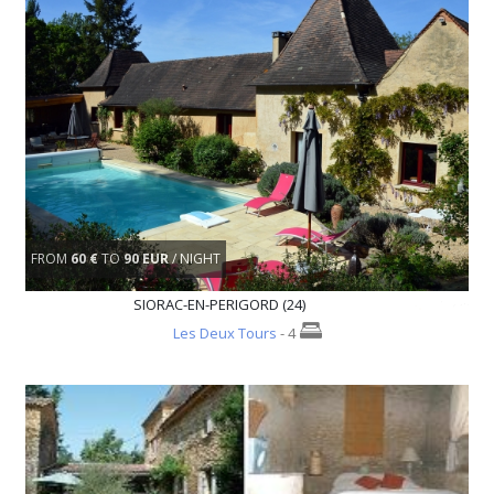
FROM
60 €
TO
90 EUR
/ NIGHT
SIORAC-EN-PERIGORD (24)
Les Deux Tours
- 4