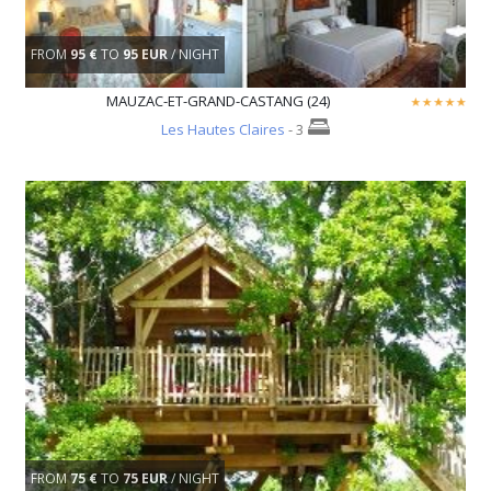
FROM
95 €
TO
95 EUR
/ NIGHT
MAUZAC-ET-GRAND-CASTANG (24)
Les Hautes Claires
- 3
FROM
75 €
TO
75 EUR
/ NIGHT