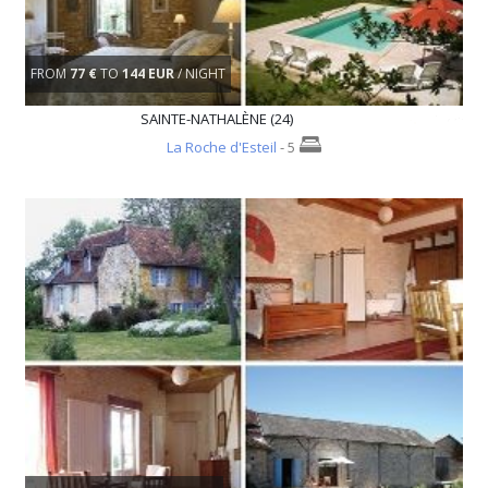
FROM
77 €
TO
144 EUR
/ NIGHT
SAINTE-NATHALÈNE (24)
La Roche d'Esteil
- 5