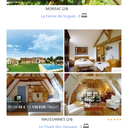
MONSAC (24)
La Ferme de Sirguet
- 0
FROM
68 €
TO
150 EUR
/ NIGHT
NAUSSANNES (24)
Le Chant des Oiseaux
- 3