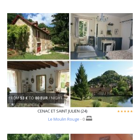
FROM
53 €
TO
80 EUR
/ NIGHT
CENAC ET SAINT JULIEN (24)
Le Moulin Rouge
- 0