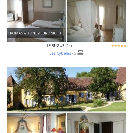
FROM
65 €
TO
109 EUR
/ NIGHT
LE BUGUE (24)
Les Cybèles
- 5