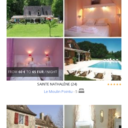
FROM
60 €
TO
65 EUR
/ NIGHT
SAINTE NATHALÈNE (24)
Le Moulin Pointu
- 5