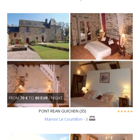
FROM
70 €
TO
80 EUR
/ NIGHT
PONT REAN GUICHEN (35)
Manoir Le Courtillon
- 3