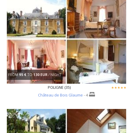
FROM
95 €
TO
130 EUR
/ NIGHT
POLIGNE (35)
Château de Bois Glaume
- 4