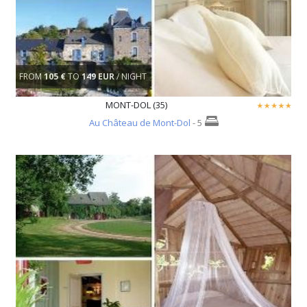
FROM
105 €
TO
149 EUR
/ NIGHT
MONT-DOL (35)
Au Château de Mont-Dol
- 5