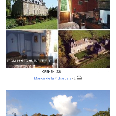
FROM
68 €
TO
95 EUR
/ NIGHT
CRÉHEN (22)
Manoir de la Pichardais
- 2