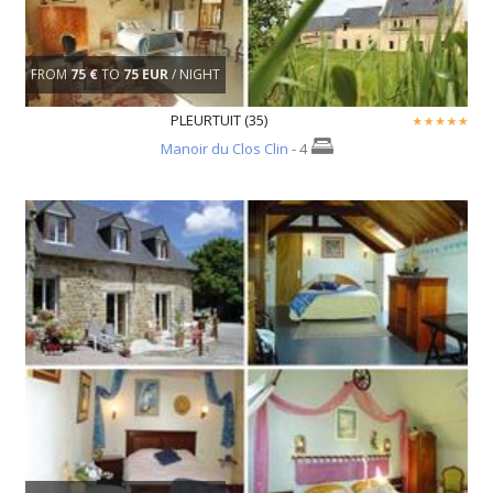
FROM
75 €
TO
75 EUR
/ NIGHT
PLEURTUIT (35)
Manoir du Clos Clin
- 4