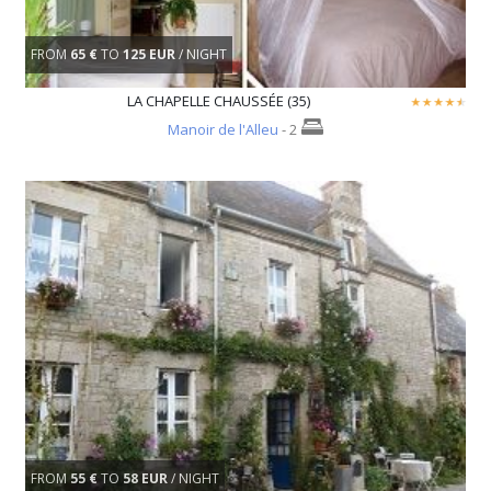
FROM
65 €
TO
125 EUR
/ NIGHT
LA CHAPELLE CHAUSSÉE (35)
Manoir de l'Alleu
- 2
FROM
55 €
TO
58 EUR
/ NIGHT