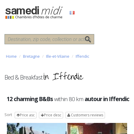
Home
Bretagne
Ille-et-Vilaine
Iffendic
in Iffendic
Bed & Breakfast
12 charming B&Bs
within 80 km
autour in Iffendic
Sort
Price asc
Price desc
Customers reviews