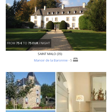
FROM
75 €
TO
75 EUR
/ NIGHT
SAINT MALO (35)
Manoir de la Baronnie
- 5