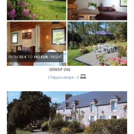
FROM
55 €
TO
102 EUR
/ NIGHT
SÉRENT (56)
L'Hippocampe
- 2