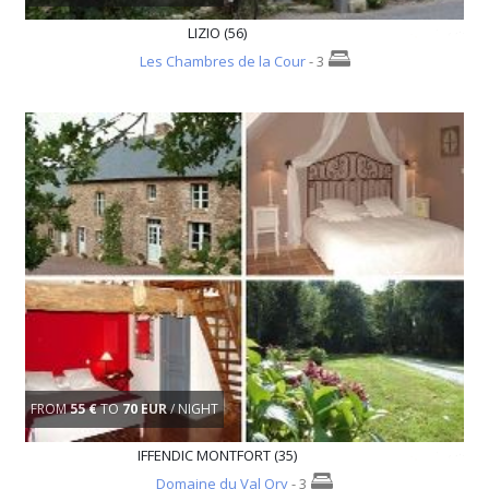
LIZIO (56)
Les Chambres de la Cour
- 3
FROM
55 €
TO
70 EUR
/ NIGHT
IFFENDIC MONTFORT (35)
Domaine du Val Ory
- 3