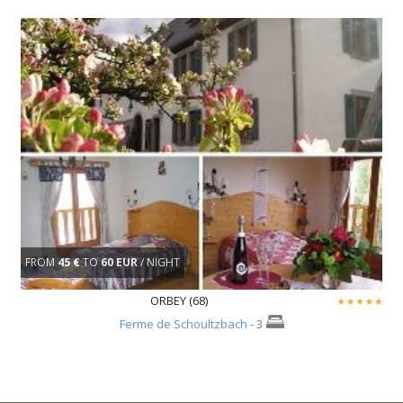
FROM
45 €
TO
60 EUR
/ NIGHT
ORBEY (68)
Ferme de Schoultzbach
- 3