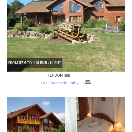
FROM
57 €
TO
115 EUR
/ NIGHT
TENDON (88)
Les Chalets de Cathy
- 3