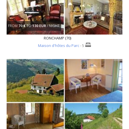
FROM
70 €
TO
130 EUR
/ NIGHT
RONCHAMP (70)
Maison d'hôtes du Parc
- 5