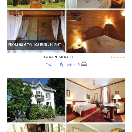
FROM
98 €
TO
108 EUR
/ NIGHT
GERARDMER (88)
Chalet L’Épinette
- 5