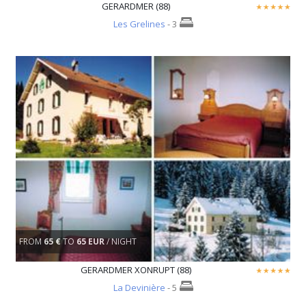
GERARDMER (88)
Les Grelines
- 3
FROM
65 €
TO
65 EUR
/ NIGHT
GERARDMER XONRUPT (88)
La Devinière
- 5