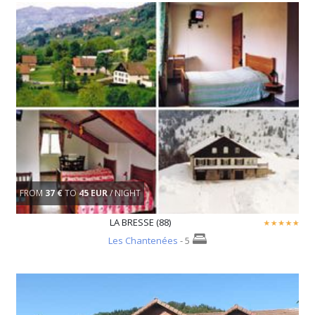
FROM
37 €
TO
45 EUR
/ NIGHT
LA BRESSE (88)
Les Chantenées
- 5