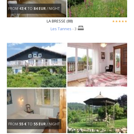
FROM
43 €
TO
84 EUR
/ NIGHT
LA BRESSE (88)
Les Tannes
- 3
FROM
55 €
TO
55 EUR
/ NIGHT