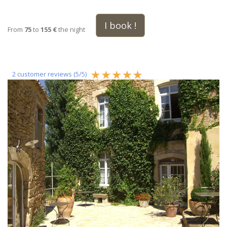
I book !
From
75
to
155 €
the night
2
customer reviews (
5
/
5
)