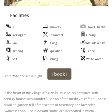
Facilities
CC
Smokers
Travel Checks
Parking Lot
Restaurant
Library
Pool
Hiking
Mountain bike
Climbing
Equitation
Tennis
Golf
Fishing
White Water
I book !
From
75
to
155 €
the night
In the heart of the village of Suze-la-Rousse, an attractive 18th
century house with wonderful views of the medieval château, set in
a walled garden full of the scents of rosemary and lavender.
Swimming pool. The pleasant rooms are decorated in warm