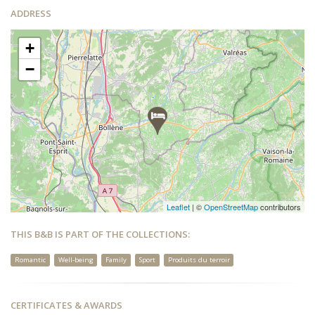
ADDRESS
+
−
Leaflet
| ©
OpenStreetMap
contributors
THIS B&B IS PART OF THE COLLECTIONS:
Romantic
Well-being
Family
Sport
Produits du terroir
CERTIFICATES & AWARDS