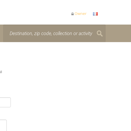
Owner
ui