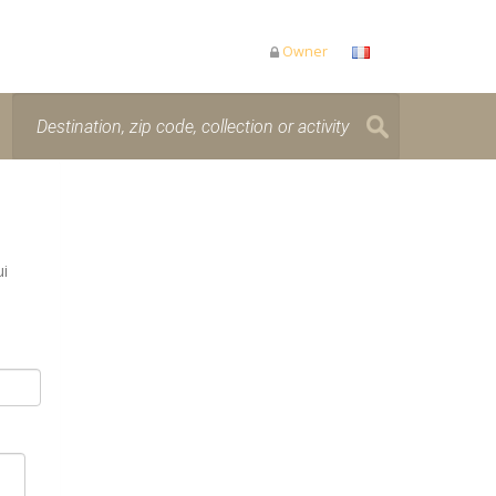
Owner
ui